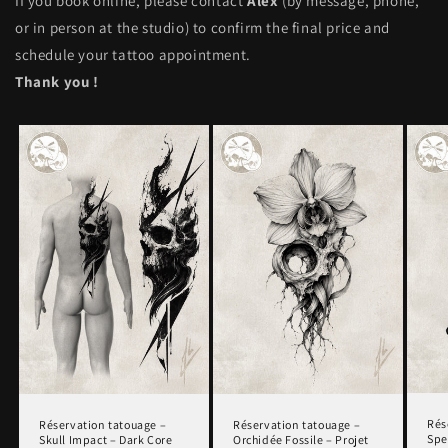
If you book online, please contact
Alex
(by message, phone,
or in person at the studio) to confirm the final price and
schedule your tattoo appointment.
Thank you !
Rés
Réservation tatouage –
Réservation tatouage –
Spe
Skull Impact – Dark Core
Orchidée Fossile – Projet