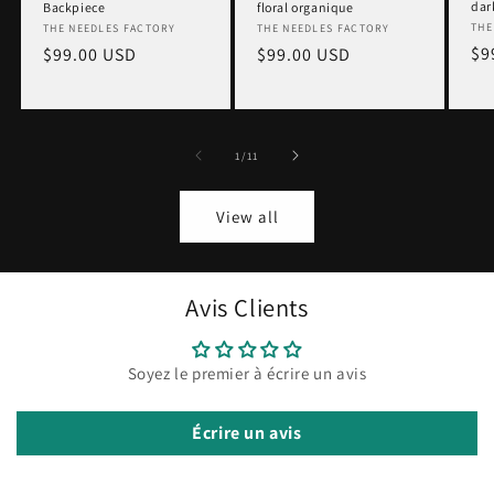
dar
Backpiece
floral organique
Ve
THE
Vendor:
THE NEEDLES FACTORY
Vendor:
THE NEEDLES FACTORY
Re
$9
Regular
$99.00 USD
Regular
$99.00 USD
pr
price
price
of
1
/
11
View all
Avis Clients
Soyez le premier à écrire un avis
Écrire un avis