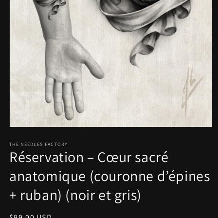
Open
media
1
THE NEEDLES FACTORY
Réservation – Cœur sacré
in
modal
anatomique (couronne d’épines
+ ruban) (noir et gris)
Regular
$99.00 USD