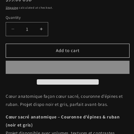
price
Shipping
calculated at checkout.
Quantity
Decrease
Increase
quantity
quantity
for
for
Réservation
Réservation
Add to cart
–
–
Cœur
Cœur
sacré
sacré
anatomique
anatomique
(couronne
(couronne
d’épines
d’épines
+
+
Cœur anatomique façon cœur sacré, couronne d’épines et
ruban)
ruban)
ruban. Projet dispo noir et gris, parfait avant-bras.
(noir
(noir
et
et
Cœur sacré anatomique – Couronne d’épines & ruban
gris)
gris)
(noir et gris)
Projet disponible avec volumes, textures et contrastes